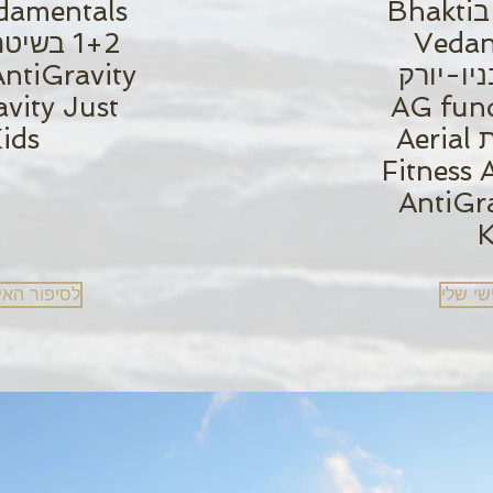
Avadhuta בBhakti
damentals
Vedan
AntiGravity
vity Just
AG fun
1+2 בשיטת Aerial
ids
Fitness 
AntiGra
K
שי שלי
לסיפור האי