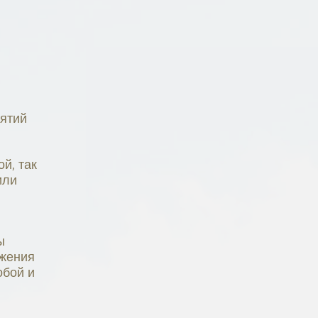
нятий
й, так
или
ы
ижения
обой и