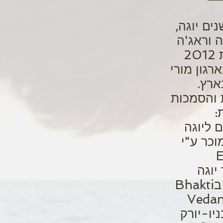
גל 13 שנים יוגה,
 וראג'ה
יוגה משנת 2012
רגון מורי
ארץ.
 והסמכות
:
ם ליוגה
Is המוכר ע"י
E
יוגה
Avadhuta בBhakti
Vedan