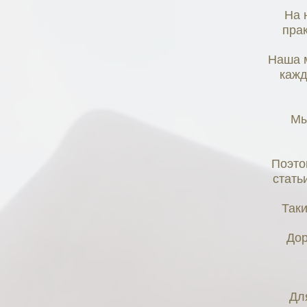
На 
пра
Наша м
кажд
Мы
Поэто
стать
Таки
Дор
Дл