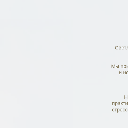
Светл
Мы при
и н
Н
практ
стресс