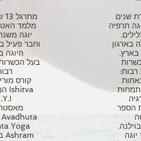
ת שנים
מתר
וגה תרפיה
מלמד האטה
לילים.
 בארגון
וחבר פעיל בא
 בארץ.
היוגה ב
שרות
בעל הכשרות
רבות:
רבות
B. כאחות
קורס מורי
תמחות
hitva
גיה
.Y.I
ת הספר
מאסטר 
ה
וילנה.
ta Yoga
יוגה
Ashram בניו-יורק