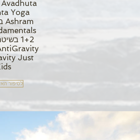
ta Yoga
Ashram בניו-יורק
damentals
AntiGravity
vity Just
ids
לסיפור האי