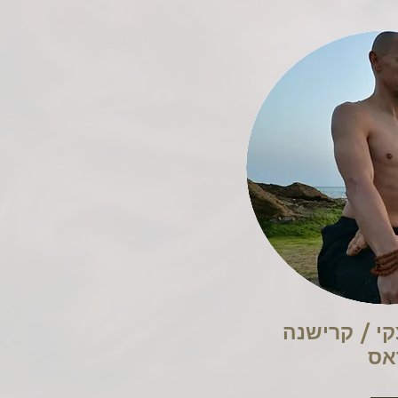
קי / קרישנה
אס