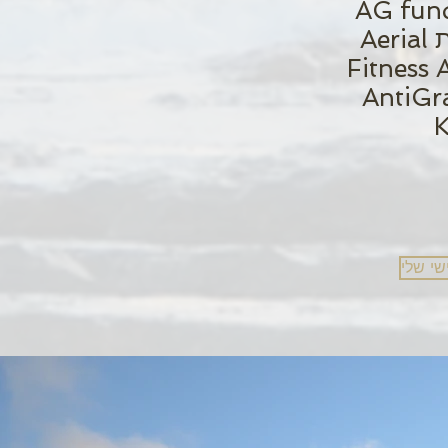
AG fun
1+2 בשיטת Aerial
Fitness 
AntiGra
K
שי שלי