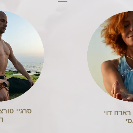
סרגיי טורצ
אייה גמר / ראדה דוי
ד
סי