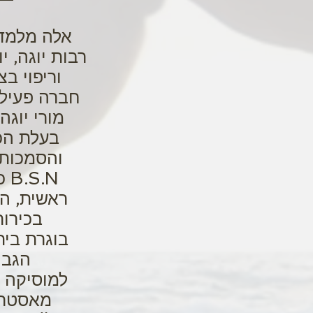
אלה מלמד
רבות יוגה, י
וריפוי בצ
חברה פעילה
מורי יוגה
בעלת הכ
והסמכות 
S.N
ראשית, ה
בכירור
בוגרת בי
הגבו
למוסיקה ב
מאסטר 