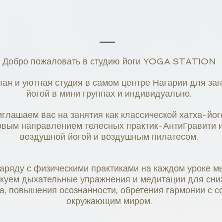
​Добро пожаловать в студию йоги YOGA STATION
ая и уютная студия в самом центре Нагарии для за
йогой в мини группах и индивидуально.
глашаем вас на занятия как классической хатха-його
овым направлением телесных практик-АнтиГравити 
воздушной йогой и воздушным пилатесом.
аряду с физическими практиками на каждом уроке м
икуем дыхательные упражнения и медитации для сн
а, повышения осознанности, обретения гармонии с с
окружающим миром.