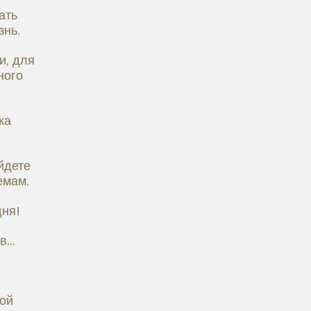
ать
знь.
и, для
ного
ка
йдете
емам.
дня!
...
ой