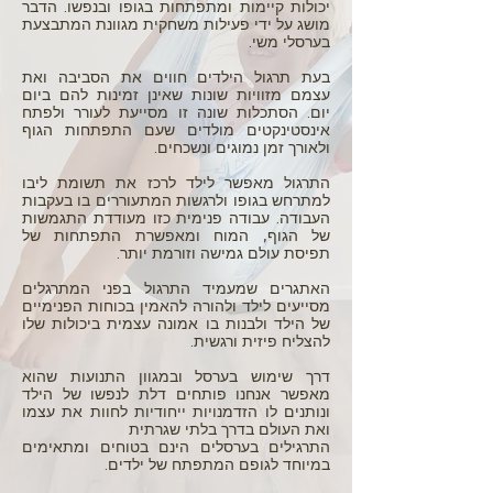
יכולות קיימות ומתפתחות בגופו ובנפשו. הדבר
מושג על ידי פעילות משחקית מגוונת המתבצעת
בערסלי משי.
בעת תרגול הילדים חווים את הסביבה ואת
עצמם מזוויות שונות שאינן זמינות להם ביום
יום. הסתכלות שונה זו מסייעת לעורר ולפתח
אינסטינקטים מולדים שעם התפתחות הגוף
ולאורך זמן נמוגים ונשכחים.
התרגול מאפשר לילד לרכז את תשומת ליבו
למתרחש בגופו ולרגשות המתעוררים בו בעקבות
העבודה. עבודה פנימית כזו מעודדת התגמשות
של הגוף, המוח ומאפשרת התפתחות של
תפיסת עולם גמישה וזורמת יותר.
האתגרים שמעמיד התרגול בפני המתרגלים
מסייעים לילד ולהורה להאמין בכוחות הפנימיים
של הילד ולבנות בו אמונה עצמית ביכולות שלו
להצליח פיזית ורגשית.
דרך שימוש בערסל ובמגוון התנועות שהוא
מאפשר אנחנו פותחים דלת לנפשו של הילד
ונותנים לו הזדמנויות ייחודיות לחוות את עצמו
ואת העולם בדרך בלתי שגרתית
התרגילים בערסלים הינם בטוחים ומתאימים
במיוחד לגופם המתפתח של ילדים.