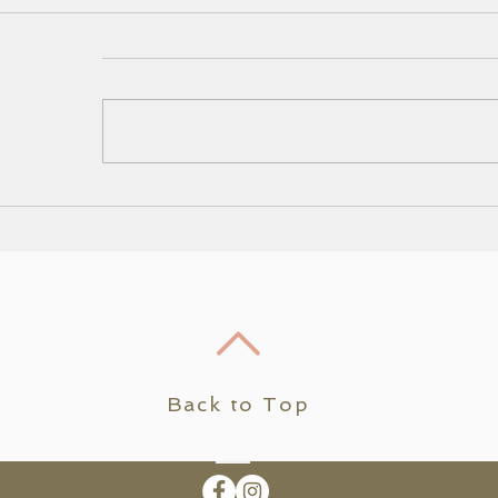
вись. Дыши. Слушай
ולוגיה ❤️🍀
вись. Дыши. Слушай.
סולוגיה, יעילה לטיפול בבעיות
 бы ни происходило в
נפש שונות והטיפול מביא
льствах твоей жизни,
 ולאיזון פיזי ונפשי. הטיפול
остановись. Лишь на
ה יכול לעזור לכל אדם באשר
овение. Обрати своё
ן...
внимание на...
Back to Top