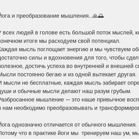
Йога и преобразование мышления...🙏🌅
У всех людей в голове есть большой поток мыслей, 
конечном итоге мы расходуем свой потенциал.
Каждая мысль поглощает энергию и мы чувствуем обе
достаточно силы и вдохновения для того, чтобы сдела
полезное, достичь успеха во внутренней и внешней с
Мысли постоянно бегаю и из одной вытекает другая. 
И мысли не бесплатные, каждая мысль забирает опре
души и обычные мысли делают наш разум грубым. 
Разбросанное мышление — это наше привычное воспр
и нам необходимо преобразовывать и трансформиро
Йога однозначно отличается от обычного мышления.
Потому что в практике йоги мы  тренируем наш ум, 