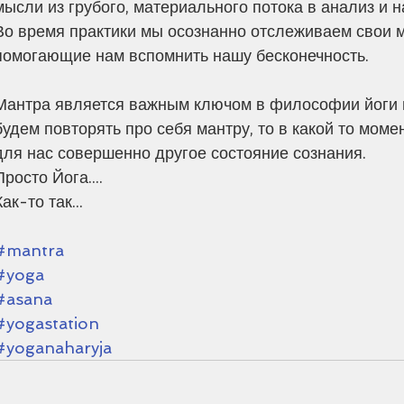
мысли из грубого, материального потока в анализ и 
Во время практики мы осознанно отслеживаем свои 
помогающие нам вспомнить нашу бесконечность. 
Мантра является важным ключом в философии йоги и,
будем повторять про себя мантру, то в какой то моме
для нас совершенно другое состояние сознания.
Просто Йога....
Как-то так...
#mantra
#yoga
#asana
#yogastation
#yoganaharyja