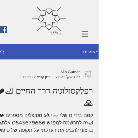
מאמרים
Alla Gamer
27 באוק׳ 2021
זמן קריאה 1 דקות
רפלקסולוגיה דרך החיים 🦶❤️
🙏
קסם בידיים שלי 🙏🦶👐 מטופלים מספרים ❤️
🦶🤲 להרשמה למפגש 0545679666
ברצוני להביע את הערכתי על תקופה של טיפול
אצל רפלקסולוגית אלה ...