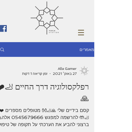
מאמרים
Alla Gamer
27 באוק׳ 2021
זמן קריאה 1 דקות
רפלקסולוגיה דרך החיים 🦶❤️
🙏
קסם בידיים שלי 🙏🦶👐 מטופלים מספרים ❤️
🦶🤲 להרשמה למפגש 0545679666
ברצוני להביע את הערכתי על תקופה של טיפול
אצל רפלקסולוגית אלה ...