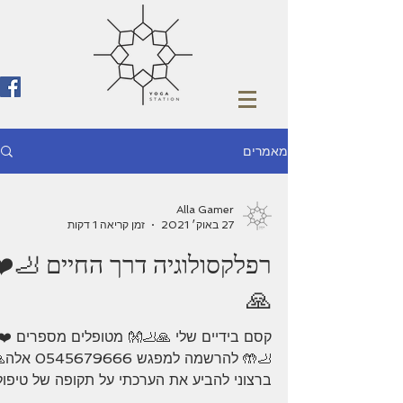
מאמרים
Alla Gamer
27 באוק׳ 2021
זמן קריאה 1 דקות
רפלקסולוגיה דרך החיים 🦶❤️
🙏
קסם בידיים שלי 🙏🦶👐 מטופלים מספרים ❤️
🦶🤲 להרשמה למפגש 0545679666
ברצוני להביע את הערכתי על תקופה של טיפול
אצל רפלקסולוגית אלה ...