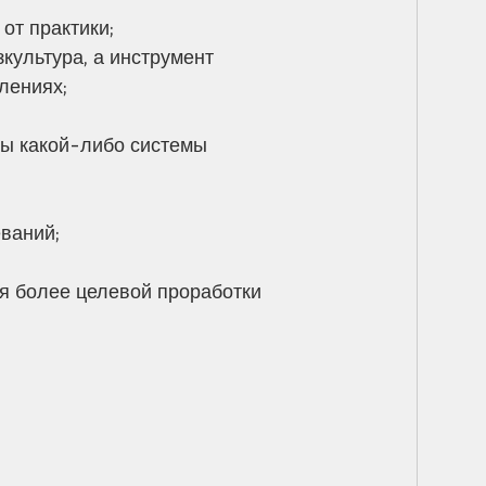
от практики;
зкультура, а инструмент 
лениях;
ты какой-либо системы 
ваний;
ля более целевой проработки 