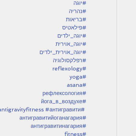
#יוגה
#נהריה
#בריאות
#פילאטיס
#יוגה_ילדים
#יוגה_אוירית
#יוגה_אוירית_ילדים
#רפלקסולוגיה
#reflexology
#yoga
#asana
#рефлексология
#йога_в_воздухе
#антигравити
#antigravityfitness
#антигравитийоганагария
#антигравитинагария
#fitness