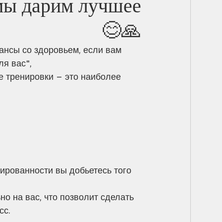
мы дарим лучшее
🙏😊
ансы со здоровьем, если вам 
ля вас",
ированности вы добьетесь того 
о на вас, что позволит сделать 
сс.