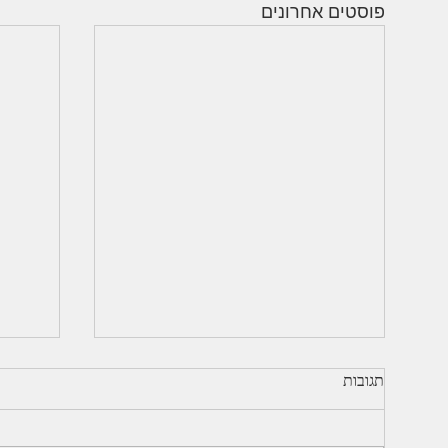
פוסטים אחרונים
רפלקסולוגיה דרך החיים 🦶❤️🙏
רפלקס
תגובות
קסם בידיים שלי 🙏🦶👐 מטופלים
הרפלק
מספרים ❤️🦶🤲 להרשמה למפגש
גוף ו