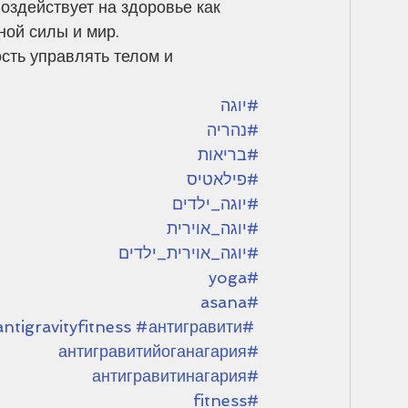
оздействует на здоровье как 
ной силы и мир. 
сть управлять телом и 
#יוגה
#נהריה
#בריאות
#פילאטיס
#יוגה_ילדים
#יוגה_אוירית
#יוגה_אוירית_ילדים
#yoga
#asana
#антигравити
#antigravityfitness
#антигравитийоганагария
#антигравитинагария
#fitness