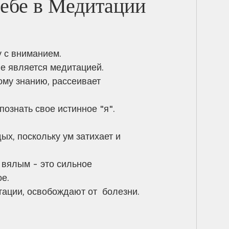
е в Медитации... 🙏💕
у с вниманием.
не является медитацией. 
ому знанию, рассеивает 
ознать свое истинное "я".
х, поскольку ум затихает и 
 вялым - это сильное 
е. 
ации, освобождают от  болезни. 