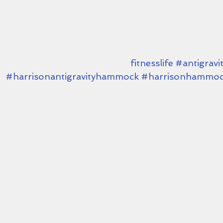
#antigravit
#harrisonantigravityhammock
#harrisonhammoc