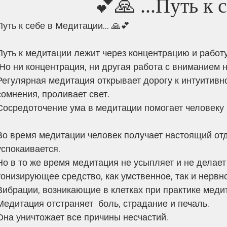
Путь к себ
Путь к себе в Медитации... 🙏💕
Путь к медитации лежит через концентрацию и работ
 Но ни концентрация, ни другая работа с вниманием 
Регулярная медитация открывает дорогу к интуитивн
сомнения, проливает свет. 
Сосредоточение ума в медитации помогает человеку п
Во время медитации человек получает настоящий отды
успокаивается. 
Но в то же время медитация не усыпляет и не делает
тонизирующее средство, как умственное, так и нервно
Вибрации, возникающие в клетках при практике медит
Медитация отстраняет  боль, страдание и печаль. 
Она уничтожает все причины несчастий. 