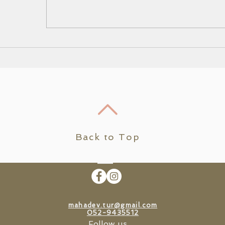
льствах твоей жизни,
 ולאיזון פיזי ונפשי. הטיפול
остановись. Лишь на
ה יכול לעזור לכל אדם באשר
овение. Обрати своё
ן...
внимание на...
Back to Top
mahadev.tur@gmail.com
052-9435512
Follow us