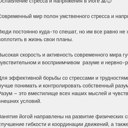
Ослабление стресса и напряжения в Йоге 🙏😊
Современный мир полон умственного стресса и напря
Люди постоянно куда-то спешат, но им все равно не 
воплотить в жизнь свои планы. 
Высокая скорость и активность современного мира г
чувствительном и восприимчивом  разуме и нервно-
Для эффективной борьбы со стрессами и трудностям
лучше понимать и контролировать собственный разум
Разум – это вместилище всех наших мыслей и чувст
внешних условий.
Занятия йогой направлены на развитие физических с
улучшение гибкости и координации движений, а такж