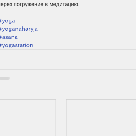
через погружение в медитацию.
#yoga
#yoganaharyja
#asana
#yogastation